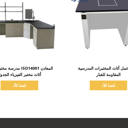
اظهر التفاصيل
اظهر التفاصيل
مل أثاث المختبرات المدرسية
المعادن ISO14001 مدرسة
المقاومة للغبار
أثاث مختبر الفيزياء الجدو
ﺎﺘﺼﻟ ﺍﻶﻧ
ﺎﺘﺼﻟ ﺍﻶﻧ