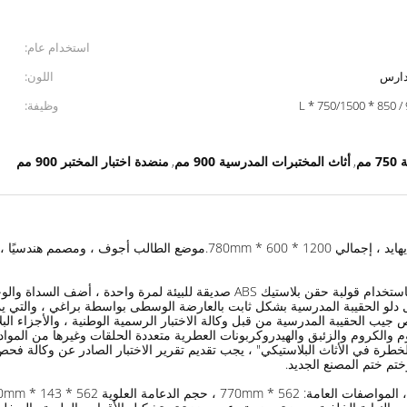
استخدام عام:
مدارس
اللون:
وظيفة:
مم
أثاث المختبرات المدرسية 900 مم
منضدة اختبار المختبر 900 مم
,
,
1. نوع جديد من هيكل بلاستيك ألومنيوم المغنيسيوم ، صفر فورمالديهايد ، إجمال
2. دلو الحقيبة المدرسية: الحجم الإجمالي 400 * 260 * 100 مم ، باستخدام قولبة حقن ب
دلو الحقيبة المدرسية بشكل ثابت بالعارضة الوسطى بواسطة براغي ، والتي يم
ث البلاستيكي" و GB 28481-2012 "حدود المواد الخطرة في الأثاث البلاستيكي" ، يجب تقديم تقرير الاختبار
ختم ختم المصنع الجديد.