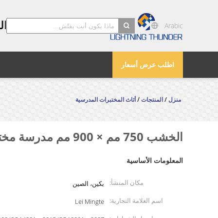
بكين leimingte معدات المختبرات المحدودة
Arabic
search
اطلب عرض أسعار
منزل
/
المنتجات
/
أثاث المختبرات المدرسية
الخشب 750 مم × 900 مم مدرسة مختبر أثاث مختبر اختبار مقعد
المعلومات الأساسية
مكان المنشأ:
بكين، الصين
اسم العلامة التجارية:
Lei Mingte