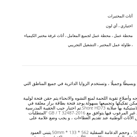
أثاث المختبرات
اختياري ، أي لون
محطة عمل ، محطة عمل لجميع المعامل ، أثاث غرفة مختبر الكيمياء
، طاولة عمل المختبر ، التشغيل التجريبي
ي 1200 * 600 * 780mm.موضع الطالب أجوف ، ومصمم هندسيًا ، وبسيطًا وجميلًا ، وتستخدم الزوايا الدائرية في جميع المناطق التي
لاستيك ABS صديقة للبيئة لمرة واحدة ، أضف السداة والوجه وأضلاع تقوية اللحمة لمنع التشوه والانحناء.يتم حقن فتحة لولبية
كن تفكيكها وتجميعها بسهولة.يوجد فتحة بطاقة براز معلقة في
المنتصف ، والتي يمكن وضعها ووضعها على البراز التجريبي.تم فحص جيب الحقيبة المدرسية من قبل وكالة الاختبار الرسمية الوطنية ، والأجزاء البلاستيكية بها صلابة Shore HD73.تم اختبار جيب الحقيبة المدرسية
لعدم احتوائه على الفثالات والمعادن الثقيلة مثل الرصاص والكادميوم والكروم والزئبق والهيدروكربونات العطرية متعددة الحلقات وغيرها من المواد غير المرغوب فيها.يتوافق مع GB / T 32487-2016 "المتطلبات
 الصادر عن وكالة فحص الأثاث الوطنية عند تقديم العطاءات ، و يجب وضع علامة على
3. يتبنى الجانب هيكل من سبائك الألمنيوم عالي القوة بثلاثة أقسام ، المواصفات العامة: 562 * 770mm ، حجم الدعامة العلوية 562 * 143 * 50mm ، وحجم الدعامة السفلية 562 * 133 * 50mm.يتبنى العمود