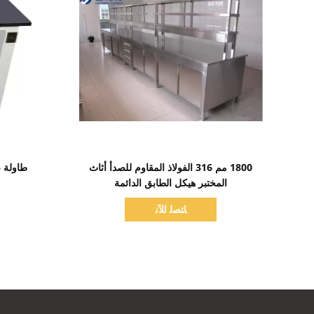
اظهر التفاصيل
1800 مم 316 الفولاذ المقاوم للصدأ أثاث
طاولة ع
المختبر هيكل الطابق الدائمة
ﺎﺘﺼﻟ ﺍﻶﻧ