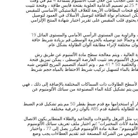
تصميمًا مائلًا ، مدمجًا في أقواس الألمنيوم العلوية والسفلية 20 مم ، والنهاية الخلفية مجهزة بحزمة دعم معززة.تم تشكيل الأقواس العلوية والسفلية على الجانب من خلال صب الألمنيوم بسماكة 4 مم في وقت
واحد.يتم توصيل كل جزء بأجزاء تحديد المواقع الخاصة ، ويتم توصيل الأقواس العلوية والسفلية وتثبيتها بمسامير ذات مقبس سداسي عالي القوة 8 * 25.تم تصميم الدعامة العلوية بفتحة قابس طاقة ، وفتحة تثبيت
تحات البطاقات الأربعة للغلاف البلاستيكي الأساسي للمقبس
لعلوي للتثبيت.لا يُسمح بمسامير أو غراء إضافي.يحتوي كل من الأقواس العلوية والسفلية على فتحتين للأسلاك بقطر 16 مم.يمكن استخدام نواة الطاقة لتوصيل الأسلاك في العمود لتوصيل
ء.يحتوي قلب المقبس على تقرير اختبار شهادة المنتج الإلزامي
4. تم تصميم العمود بهيكل ثماني الشكل ، والمواصفات 105 * 50 مم ، وسمكه 1.5 مم.لكل من المستوى العمودي والمستوى المائل أربعة جوانب ، والزاوية بين المستوى الرأسي الأمامي والمستوى المائل 19
جية للعمود ، وهو أكثر ملاءمة وجمالًا عند توصيله بالحزمة الوسطى.قم بزيادة شريط حافة
ن مختلفة لإثراء مطابقة ألوان الطاولة بشكل عام.
ة العالية ، ويتم معالجة سطح مادة الألمنيوم عن طريق رش
م تصميم مادة الألمنيوم بخط فريد من نوعه تمزق الألمنيوم.بعد تثبيت العارضة الوسطى ، يمكن تمزيق فتحة
فارغة من مادة الألمنيوم ، ويتم وضع سلك الطاقة في الفتحة لزيادة حماية الطلاب. الكهرباء آمنة وأسلاك الطاقة مريحة.يبلغ حجم العوارض الأمامية والخلفية 50 * 41 مم ، وتم اعتماد التصميم المريح للقوس شبه
يز العارضة الخلفية بمزلق تجميع شريطي للاحتفاظ بالماء لتسهيل تركيب شريط الاحتفاظ بالمياه.حجم شريط
ا لأسطح الطاولات ذات السماكات المختلفة.بالإضافة إلى ذلك ، فهي
نبين.يتم تشكيل كتلة الماء المصنوعة من سبائك الألومنيوم عن
7. أقدام الركيزة السفلية: كلا طرفي أقدام الدعامة السفلية مزودان بفتحة دائرية بقطر 10 مم ، والتي يمكن تثبيتها على الأرض بواسطة لولب انفجار أو استخدامها مع قدم ضبط بقطر 50 مم.يتم تشكيل قدم الضبط
مثل الترهل والنتوءات والتجاعيد والطلاء المتطاير.يكون الاتصال
ختبار الخواص الميكانيكية للجدول.، تمشيا مع المتطلبات القياسية GB 24820-2009 "الشروط الفنية العامة لأثاث المختبرات" ؛تم اختبار ملف تعريف سبائك الألومنيوم
المستخدم في الجدول ، ويتماشى انحراف الحجم والخصائص الميكانيكية والتركيب الكيميائي مع معيار GB / T 5237.4-2017 "متطلبات بناء سبائك الألومنيوم": صلابة مادة الألومنيوم فيكرز يصل إلى 77 ، واختبار
من تقرير الاختبار المذكور أعلاه وخطاب التفويض من الشركة المصنعة عند تقديم العطاءات.يجب وضع