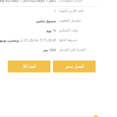
إصدار الشهادات:
ISO9001:2008 ISO14001：2015 ISO18001：2007
الحد الأدنى لكمية:
1
تفاصيل التغليف:
صندوق خشبي
وقت التسليم:
15 يوم
شروط الدفع:
L / C ، D / A ، T / T ، D / P ، ويسترن يونيون ، موني جرام
القدرة على العرض:
1000 متر
افضل سعر
ﺎﺘﺼﻟ ﺍﻶﻧ