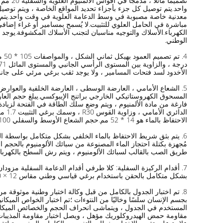
معدنية خاصة مصبوبة في وسط الدعامة العلوية في وقت واحد.يتم
الكهرباء.الأسلاك والتوجيه مناسبان لتجنب الأسلاك المكشوفة.يوجد 
الوطني.
الأخدود لسد فتحات المسامير ، ولا يوجد ثقب برغي مرئي على جانب
5. الشعاع الأمامي ، العارضة الوسطى ، العارضة الخلفية والعوار
الاحتفاظ بالماء هو 14 * 52 مم.حجم الشعاع الأوسط والسفلي 100 * 19 مم ، وتم اعتماد تصميم الخصر العلوي والسفلي لتقوية قوة الشعاع.
6. يتم بثق شريط الاحتفاظ بالماء الخلفي بشكل متكامل بواسطة الق
مُجهزة بكتلة احتجاز الماء المصنوعة من سبائك الألومنيوم بالحجم ال
طريق الصب بالقالب لسبائك الألومنيوم ، ويتم رش السطح بالكهربا
بشكل متكامل بالحقن باستخدام برغي قياسي وطني مقاس 12 × 50 وبلاستيك عالي الجودة ، والذي يتمتع بقدرة تحمل قوية.تم تجهيز الزوايا الجانبية للطاولة بأغطية قدم ABS بألوان زخرفية مختلفة.
8. تم اختبار الجدول بالكامل من قبل وكالة اختبار وطنية موثوقة 