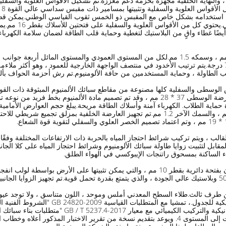
 استخدامه بشكل خاص مع المقبس ذو الخمس ثقوب القياسي الوطني.يمكن قطع ف
مباشرة في الحامل ا
أيضًا غطاء واقٍ من البلاستيك لتغطية وحماية قلب الطاقة لضمان سلامة الكهربا
درجة ، والزاوية بين المستوى الرأسي الجانبي والمستوى المائل 71 درجة.يتم ترتيب الأخدود في منتصف الواجهة الخار
 الطاولة ، وحماية المستخدمين من حافة الألومنيوم.تم رش أحزمة الحواف بألوا
ض الوسطى والسفلية كلها مصنوعة من مقاطع سبائك الألمنيوم المبثوقة ذات القو
المسحوق الكهروستاتيكي الخارجي براتنج الإيبوكسي.يبلغ حجم العارضة الوسطى 37 * 28 مم ، وقد ت
الدائري الأمامي ، وزاوية القوس R30 ، وسمك برغي التثبيت 1.7 مم ، والسمك الآخر 1.2 مم.تم تجه
الب ، ويتم تركيب شرائط احتجاز المياه بالحربة ذات الارتفاعات المختلفة وفقً
مقابل لتثبيت زوايا طاولة سبائك الألومنيوم وشرائط احتجاز المياه على كلا الجا
ء الساكنة بمسحوق راتنجات الإيبوكسي في الهواء الطلق.
من طرف ثالث.طلاء السطح المعدني أملس وموحد ، اللون متناسق ، ولا توجد عيوب 
بجسم الإنسان سلسًا وخاليًا من النتوءات ؛تم ا
مقاومة حمض الهيدروكلوريك مؤهل ، ويصل اختبار مقاومة المذيبات إلى المستوى 4. ويوعد بتقديم نسخة 