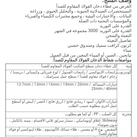
وصف المنتج:
الغرض من غطاء دخان الفولاذ المقاوم للصدأ
المستحضرات الصيدلانية الحيوية ، والتحليل الحيوي ، وزراعة
النباتات ، والاختبارات البيئية ، وجميع مختبرات الكيمياء والفيزياء
والمؤسسات البحثية ذات الصلة.
القدرة على التوريد
القدرة على التوريد: 3000 مجموعة في الشهر
التعبئة والشحن
تفاصيل التعبئة
كرتون كرافت سميك وصندوق خشبي
ميناء
تيانجين ، الصين أو الميناء المعين من قبل العميل
مواصفات شفاط الدخان الفولاذ المقاوم للصدأ:
بنية
كل غطاء دخان سطح المكتب الفولاذ المقاوم للصدأ
كونترتوب
راتنجات الايبوكسي / راتنجات الفينول / لوح فيزيائي وكيميائي / تريسبا /
رخام / فولاذ مقاوم للصدأ / سطح عمل سيراميك ،
خيارات السماكة: 12.7mm / 13mm / 16mm / 19mm / 20mm /
25mm / 40mm
خيارات الألوان: أسود / رمادي فاتح / أزرق فاتح / أخضر / أبيض أو أسطح
عمل أخرى مطلوبة حسب الطلب
مخزنة
كل الصلب ، PP ، أو كما هو مطلوب
Slideway: إغلاق أوتوماتيكي ، مسار منزلق ثلاثي الأقسام ، ممتد بالكامل ،
بدون ضوضاء
المقبض: نوع H أو مضمن ، طلاء سبائك الألومنيوم ، طلاء إيبوكسي أو فولاذ
مقاوم للصدأ