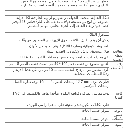
اختيار أسلوب السحب: نمط السحب الكامل المتدفق هو التكوين
القياسي.تتوفر أيضًا مجموعة متنوعة من ألسنة السحب الاختيارية
هيكل الخزانة المحيط: الجوانب والظهر والزاوية الخارجية لكل خزانة
مصنوعة من لوح من صفيحة فولاذية مدلفنة على البارد قياس 18 لتوفير
أقصى قوة وإلغاء الحاجة إلى الجزء الخلفي النهائي للتطبيق.
مسحوق الطلاء:
يمكن أن يوفر تطبيق طلاء مسحوق الإيبوكسي المستورد موثوقًا به
المقاومة الكيميائية ومقاومة التآكل.تتوفر العديد من الألوان
معالجة
طلاء مسحوق الرش الإلكتروني الصديق للبيئة
سطح
تفي معادلة الدرجة المختبرية بجميع المتطلبات الكيميائية SEFA 8.
الصلب
رف
العمود مصنوع من قضيب دعم 100 * 50 مم ، سمك قضيب الدعم 1.5 مم
الكاشف
الرف مصنوع من الزجاج المقسّى بسمك 10 مم ، ويمكن تعديل الارتفاع
وفقًا للمتطلبات المختلفة.
خيارات الرف: 12.7mm راتنجات الفينول / 16mm لوحة طاولة العمل
راتنجات الايبوكسي.
قابس
توجد مقابس الطاقة وقواطع الدائرة ومآخذ الهاتف والكمبيوتر في PVC.
كهرباء
على الكابلات الكهربائية والمثبتة على الدعم الرأسي للجرف
بالوعة
متوفر حسب الحاجة
صنبور
مكملات
متوفر حسب الحاجة
عمود
متوفر حسب الحاجة