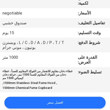
الجودة
لكمية:
الأسعار:
negotiable
اتصل
تفاصيل التغليف:
صندوق خشبي
بنا
وقت التسليم:
15 يوم
أخبار
شروط الدفع:
L / C ، D / A ، D / P ، T / T ، ويسترن
يونيون ، موني جرام
القدرة على
1000 متر
الحالات
العرض:
تسليط الضوء:
غطاء دخان مقاوم للانفجار من الفولاذ المقاوم للصدأ ، غطاء
اطلب
دخان من الفولاذ المقاوم للصدأ 1500 مم ، خزانة دخان
كيميائي 1500 مم
عرض
,
,
1500mm Stainless Steel Fume Hood
1500mm Chemical Fume Cupboard
أسعار
افضل سعر
خريطة