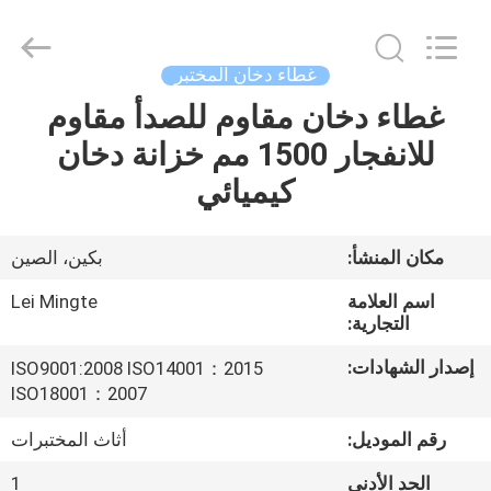
©
2021
-
2025
Beijing
غطاء دخان المختبر
leimingte
laboratory
غطاء دخان مقاوم للصدأ مقاوم
المنزل
equipment
Co.,
Ltd.
للانفجار 1500 مم خزانة دخان
All
Rights
المنتجات
كيميائي
Reserved.
Developed
by
ECER
حولنا
مكان المنشأ:
بكين، الصين
اسم العلامة
Lei Mingte
جولة
التجارية:
في
إصدار الشهادات:
ISO9001:2008 ISO14001：2015
المصنع
ISO18001：2007
رقم الموديل:
أثاث المختبرات
مراقبة
الحد الأدنى
1