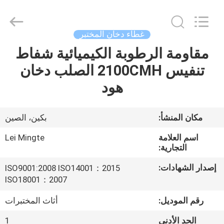
©
2021
-
2025
Beijing
غطاء دخان المختبر
leimingte
laboratory
مقاومة الرطوبة الكيميائية شفاط
المنزل
equipment
Co.,
Ltd.
تنفيس 2100CMH الصلب دخان
All
Rights
المنتجات
هود
Reserved.
Developed
by
ECER
حولنا
مكان المنشأ:
بكين، الصين
اسم العلامة
Lei Mingte
جولة
التجارية:
في
إصدار الشهادات:
ISO9001:2008 ISO14001：2015
المصنع
ISO18001：2007
رقم الموديل:
أثاث المختبرات
مراقبة
الحد الأدنى
1