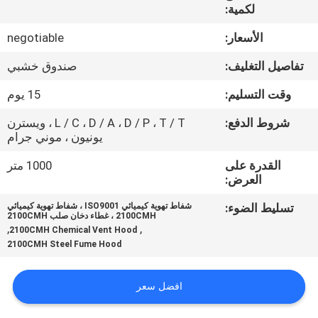
الجودة
لكمية:
الأسعار:
negotiable
اتصل
تفاصيل التغليف:
صندوق خشبي
بنا
وقت التسليم:
15 يوم
أخبار
شروط الدفع:
L / C ، D / A ، D / P ، T / T ، ويسترن
يونيون ، موني جرام
القدرة على
1000 متر
الحالات
العرض:
تسليط الضوء:
شفاط تهوية كيميائي ISO9001 ، شفاط تهوية كيميائي
اطلب
2100CMH ، غطاء دخان صلب 2100CMH
,
,
2100CMH Chemical Vent Hood
عرض
2100CMH Steel Fume Hood
أسعار
افضل سعر
خريطة