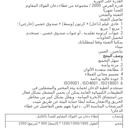
القدرة على التوريد
قدرة العرض: 2000 / مجموعة من غطاء دخان الفولاذ المقاوم
للصدأ شهريًا
التعبئة والشحن
تفاصيل التعبئة
1. عادي: فيلم (داخل) + كرتون (وسط) + صندوق خشبي (خارجي) ؛
1 مربع 1 مربع
2. عبوات كرتونية تقليدية ، أو عبوات صندوق خشبي ، تستخدم
لتحميل الحاويات
يمكننا التعبئة وفقا لمتطلباتك.
ميناء
تيانجين ، الصين
وصف المنتج
1. سهل التجميع
2. مرنة وآمنة
3. مطابقة متعددة الألوان
4. تصميم مجاني للعملاء
5. جودة عالية ودائمة
6. ISO9001 ، ISO4001 ، ISO18001
تستخدم أغطية الدخان لحماية بيئة المختبر والمشغلين في
التطبيقات الكيميائية العامة.يمكن أن يحمي المشغل بشكل فعال
من استنشاق الأبخرة السامة ، ويقلل بشكل كبير من مخاطر
الحريق والانفجار.يمكنه أيضًا حماية البيئة عن طريق تثبيت
المرشحات المناسبة.الآن ، دعونا نفهم بعض التفاصيل عن غطاء
الدخان!
منتجات
غطاء دخان من الفولاذ المقاوم للصدأ بالكامل
بحجم
الطول 1200/1500/1800 * (النمط) 900 * (مرتفع) 2350