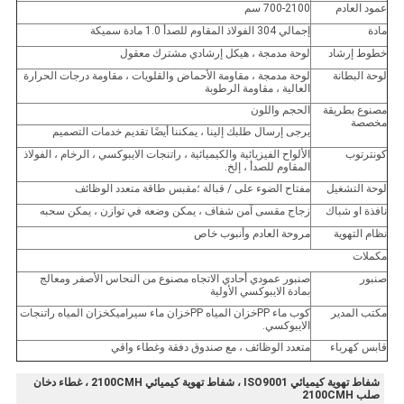
عمود العادم
700-2100 سم
مادة
إجمالي 304 الفولاذ المقاوم للصدأ 1.0 مادة سميكة
خطوط إرشاد
لوحة مدمجة ، هيكل إرشادي مشترك معقول
لوحة البطانة
لوحة مدمجة ، مقاومة الأحماض والقلويات ، مقاومة درجات الحرارة
العالية ، مقاومة الرطوبة
مصنوع بطريقة
الحجم واللون
مخصصة
يرجى إرسال طلبك إلينا ، يمكننا أيضًا تقديم خدمات التصميم
كونترتوب
الألواح الفيزيائية والكيميائية ، راتنجات الايبوكسي ، الرخام ، الفولاذ
المقاوم للصدأ ، إلخ.
لوحة التشغيل
مفتاح الضوء على / قبالة ؛مقبس طاقة متعدد الوظائف
نافذة او شباك
زجاج مقسى آمن شفاف ، يمكن وضعه في توازن ، يمكن سحبه
نظام التهوية
مروحة العادم وأنبوب خاص
مكملات
صنبور
صنبور عمودي أحادي الاتجاه مصنوع من النحاس الأصفر ومعالج
بمادة الايبوكسي الأولية
مكتب المدير
كوب ماء PPخزان المياه PPخزان ماء سيراميكخزان المياه راتنجات
الايبوكسي.
قابس كهرباء
متعدد الوظائف ، مع صندوق دفقة وغطاء واقي
شفاط تهوية كيميائي ISO9001 ، شفاط تهوية كيميائي 2100CMH ، غطاء دخان
صلب 2100CMH