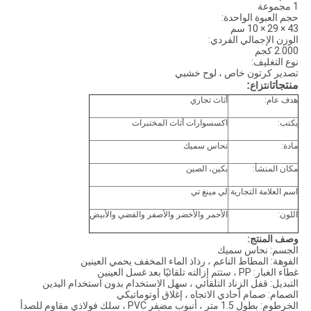
1 مجموعة
حجم العبوة الواحدة:
43 × 29 × 10 سم
الوزن الإجمالي الفردي:
2.000 كجم
نوع التغليف:
تصدير كرتون خاص ، لوح خشبي
منتجات
:
انتزاع
هدف عام:
أثاث تجاري
يكتب:
اكسسوارات أثاث المختبرات
مادة:
نحاس سميك
مكان المنشأ:
بكين، الصين
اسم العلامة التجارية:
لي مينغ تي
اللون:
الأحمر والأخضر والأصفر والفضي والأبيض
وصف المنتج:
الجسم: نحاس سميك
الفوهة: المطاط الناعم ، رذاذ الماء المخفف يحمي العينين
غطاء الغبار: PP ، ستتم إزالته تلقائيًا بعد غسل العينين
التبديل: قفل الزناد التلقائي ، سهل الاستخدام بدون استخدام اليدين
الصمام: صمام أحادي الاتجاه ، إغلاق أوتوماتيكي
الخرطوم: بطول 1.5 متر ، أنبوب مضفر PVC ، سلك فولاذي مقاوم للصدأ