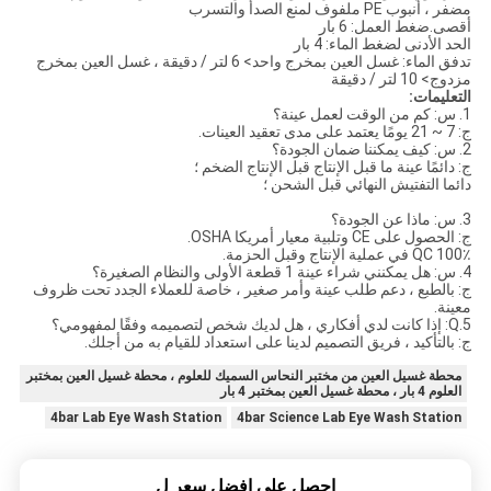
مضفر ، أنبوب PE ملفوف لمنع الصدأ والتسرب
أقصى.ضغط العمل: 6 بار
الحد الأدنى لضغط الماء: 4 بار
تدفق الماء: غسل العين بمخرج واحد> 6 لتر / دقيقة ، غسل العين بمخرج
مزدوج> 10 لتر / دقيقة
التعليمات:
1. س: كم من الوقت لعمل عينة؟
ج: 7 ~ 21 يومًا يعتمد على مدى تعقيد العينات.
2. س: كيف يمكننا ضمان الجودة؟
ج: دائمًا عينة ما قبل الإنتاج قبل الإنتاج الضخم ؛
دائما التفتيش النهائي قبل الشحن ؛
3. س: ماذا عن الجودة؟
ج: الحصول على CE وتلبية معيار أمريكا OSHA.
100٪ QC في عملية الإنتاج وقبل الحزمة.
4. س: هل يمكنني شراء عينة 1 قطعة الأولى والنظام الصغيرة؟
ج: بالطبع ، دعم طلب عينة وأمر صغير ، خاصة للعملاء الجدد تحت ظروف
معينة.
5.Q: إذا كانت لدي أفكاري ، هل لديك شخص لتصميمه وفقًا لمفهومي؟
ج: بالتأكيد ، فريق التصميم لدينا على استعداد للقيام به من أجلك.
محطة غسيل العين من مختبر النحاس السميك للعلوم ، محطة غسيل العين بمختبر
العلوم 4 بار ، محطة غسيل العين بمختبر 4 بار
4bar Lab Eye Wash Station
4bar Science Lab Eye Wash Station
احصل على افضل سعر ل