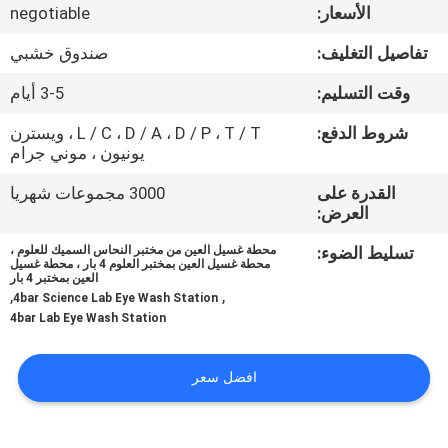
الجودة
الأسعار:
negotiable
تفاصيل التغليف:
صندوق خشبي
اتصل
وقت التسليم:
3-5 أيام
بنا
شروط الدفع:
L / C ، D / A ، D / P ، T / T ، ويسترن
يونيون ، موني جرام
أخبار
القدرة على
3000 مجموعات شهريا
العرض:
الحالات
تسليط الضوء:
محطة غسيل العين من مختبر النحاس السميك للعلوم ،
محطة غسيل العين بمختبر العلوم 4 بار ، محطة غسيل
العين بمختبر 4 بار
,
,
اطلب
4bar Science Lab Eye Wash Station
4bar Lab Eye Wash Station
عرض
أسعار
افضل سعر
خريطة