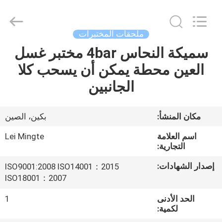
Co.,
Ltd.
All
Rights
Reserved.
ملحقات المختبرات
Developed
by
ECER
سميكة النحاس 4bar مختبر غسل
المنزل
العين محطة يمكن أن يسحب كلا
المنتجات
الجانبين
حولنا
مكان المنشأ:
بكين، الصين
اسم العلامة
Lei Mingte
جولة
التجارية:
في
إصدار الشهادات:
ISO9001:2008 ISO14001：2015
المصنع
ISO18001：2007
الحد الأدنى
1
لكمية:
مراقبة