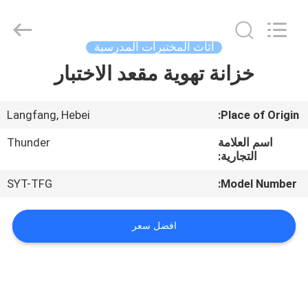
2021
-
2025
Beijing
leimingte
أثاث المختبرات المدرسية
laboratory
equipment
Co.,
خزانة تهوية مقعد الاختبار
المنزل
Ltd.
All
Rights
Reserved.
Developed
المنتجات
Langfang, Hebei
Place of Origin:
by
ECER
اسم العلامة
Thunder
حولنا
التجارية:
SYT-TFG
Model Number:
جولة
في
افضل سعر
المصنع
مراقبة